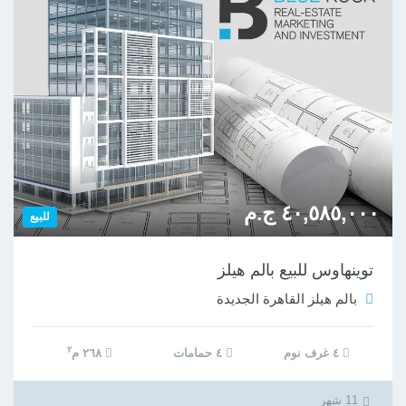
٤٠,٥٨٥,٠٠٠ ج.م
للبيع
توينهاوس للبيع بالم هيلز
بالم هيلز القاهرة الجديدة
٢
٤ غرف نوم
٤ حمامات
٢٦٨ م
11 شهر