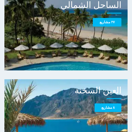
الساحل الشمالي
٢٧ مشاريع
العين السخنة
٨ مشاريع