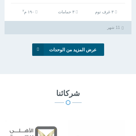
٢
٣ غرف نوم
٣ حمامات
١٩٠ م
11 شهر
عرض المزيد من الوحدات
شركائنا