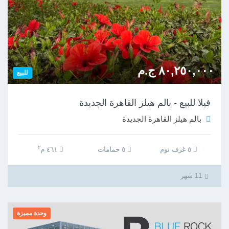
٨٠,٢٥٠,٠٠٠ ج.م
للبيع
فيلا للبيع - بالم هيلز القاهرة الجديدة
بالم هيلز القاهرة الجديدة
٢
٥ غرف نوم
٥ حمامات
٤٦١ م
11 شهر
وحدة مميزة