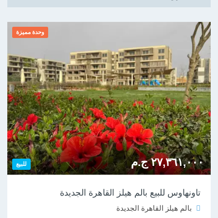
وحدة مميزة
٢٧,٣٦١,٠٠٠ ج.م
للبيع
تاونهاوس للبيع بالم هيلز القاهرة الجديدة
بالم هيلز القاهرة الجديدة