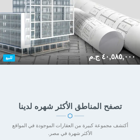
٢
٤ غرف نوم
٤ حمامات
٢٦٨ م
٤٠,٥٨٥,٠٠٠ ج.م
للبيع
تصفح المناطق
الأكثر شهره لدينا
أكتشف مجموعة كبيرة من العقارات الموجودة في المواقع
الأكثر شهرة في مصر.