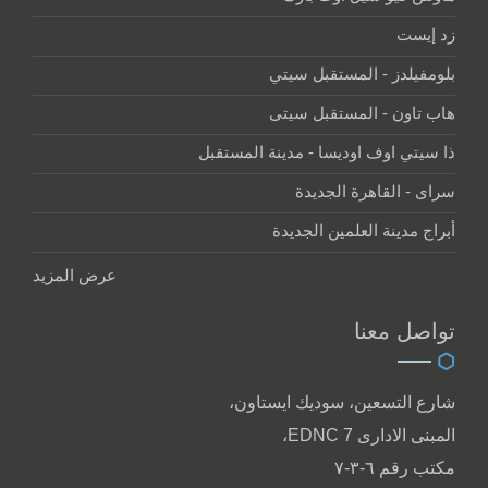
زد إيست
بلومفيلدز - المستقبل سيتي
هاب تاون - المستقبل سيتى
ذا سيتي اوف اوديسا - مدينة المستقبل
سراى - القاهرة الجديدة
أبراج مدينة العلمين الجديدة
عرض المزيد
تواصل معنا
شارع التسعين، سوديك ايستاون،
المبنى الادارى EDNC 7،
مكتب رقم ٦-٣-٧