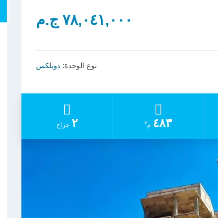
٧٨,٠٤١,٠٠٠ ج.م
نوع الوحدة:
دوبلكس
٢
٤٨٣
٢
م
جراح