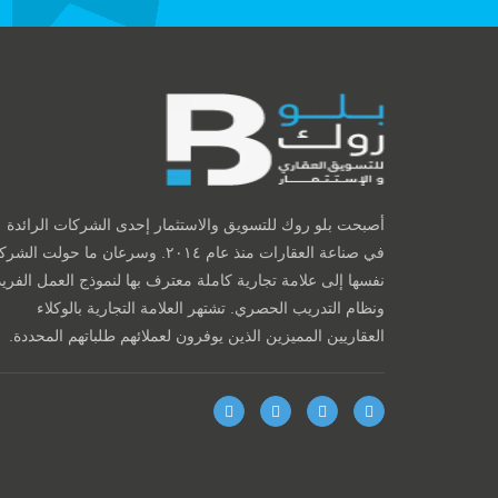
أصبحت بلو روك للتسويق والاستثمار إحدى الشركات الرائدة
في صناعة العقارات منذ عام ٢٠١٤. وسرعان ما حولت الش
نفسها إلى علامة تجارية كاملة معترف بها لنموذج العمل الفريد
ونظام التدريب الحصري. تشتهر العلامة التجارية بالوكلاء
العقاريين المميزين الذين يوفرون لعملائهم طلباتهم المحددة.