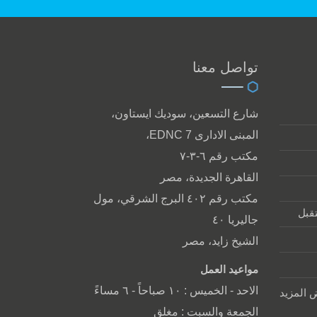
تواصل معنا
شارع التسعين، سوديك ايستاون،
المبنى الادارى EDNC 7،
مكتب رقم ٦-٣-٧
القاهرة الجديدة، مصر
مكتب رقم ٤٠٢ البرج الشرقي، مول
تقبل
جاليريا ٤٠
الشيخ زايد، مصر
مواعيد العمل
الاحد - الخميس : ١٠ صباحاً - ٦ مساءً
المزيد
الجمعة والسبت : مغلق