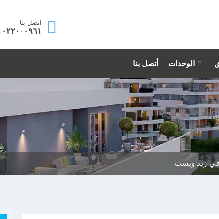
اتصل بنا
١٠٢٢٠٠٠٩٦١
ق
الوحدات
أتصل بنا
في زيد ويست