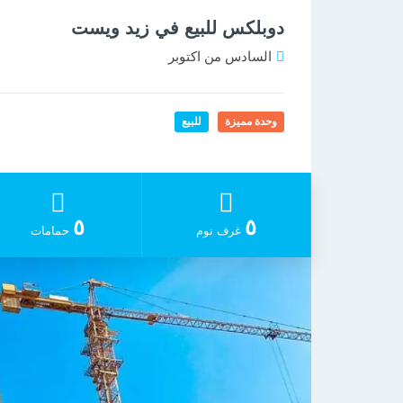
دوبلكس للبيع في زيد ويست
السادس من اكتوبر
وحدة مميزة
للبيع
٥
٥
غرف نوم
حمامات