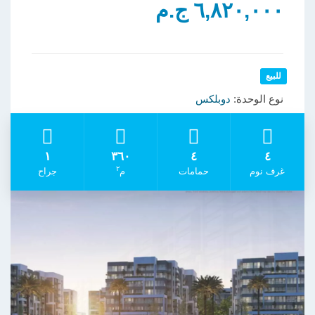
٦,٨٢٠,٠٠٠ ج.م
للبيع
نوع الوحدة:
دوبلكس
١
٣٦٠
٤
٤
٢
غرف نوم
حمامات
م
جراح