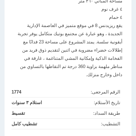
مساحة المباني ٣٦٠ متر
٤ غرف نوم
٤ حمام
يقع ريزيدنس 8 في موقع متميز في العاصمة الإدارية
الجديدة ، وهو عبارة عن مجتمع بوتيك متكامل يوفر تجربة
أيقونية سلسة. يمتد المشروع على مساحة 23 فدانًا مع
إطلالات خضراء مضروبة في اثنين لتقديم ذوق فريد من
الفخامة الذكية وإمكانية المشي المتناغمة ، غارقة في
مناظر ملهمة بزاوية 360 درجة تم التقاطها بالتساوي من
داخل وخارج منزلك.
الرقم المرجعى:
1774
تاريخ الأستلام:
استلام ٣ سنوات
طريقة السداد:
تقسيط
التشطيب:
تشطيب كامل