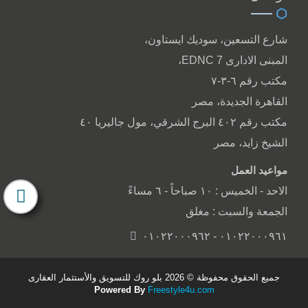
شارع التسعين، سوديك ايستاون،
المبنى الادارى EDNC 7،
مكتب رقم ٦-٣-٧
القاهرة الجديدة، مصر
مكتب رقم ٤٠٢ البرج الشرقي، مول جاليريا ٤٠
الشيخ زايد، مصر
مواعيد العمل
الاحد - الخميس : ١٠ صباحاً - ٦ مساءً
الجمعة والسبت : مغلق
٠١٠٢٢٠٠٠٩٦١ - ٠١٠٢٢٠٠٠٩٦٢
جميع الحقوق محفوظة © 2026 بلو روك للتسويق والأستثمار العقارى
Powered By
Freestyle4u.com