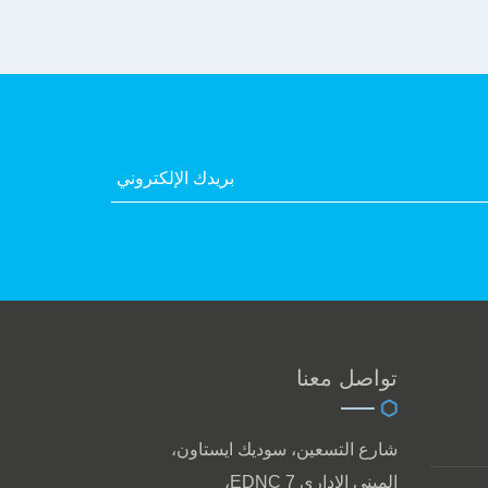
تواصل معنا
شارع التسعين، سوديك ايستاون،
المبنى الادارى EDNC 7،