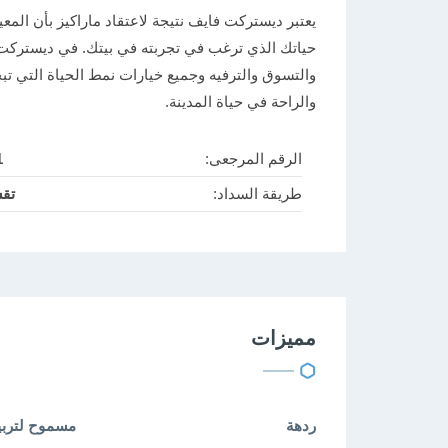
يعتبر ديستركت فايف نتيجة لاعتقاد ماراكيز بأن الم
حياتك الذي ترغب في تجربته في بيتك. في ديستركت
والتسوق والترفيه وجميع خيارات نمط الحياة التي ت
والراحة في حياة المدينة.
الرقم المرجعى:
1
طريقة السداد:
تق
مميزات
ردهة
مسموح لتربي