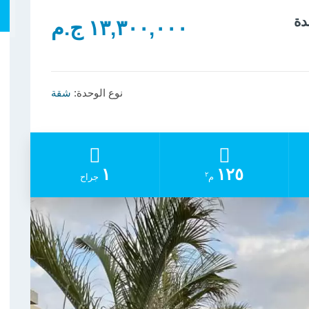
١٣,٣٠٠,٠٠٠ ج.م
نوع الوحدة:
شقة
١
١٢٥
٢
م
جراح