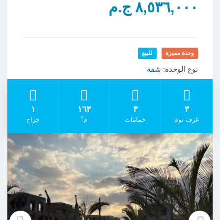
٨,٥٣٦,٠٠٠ ج.م
وحدة مميزة
للبيع
نوع الوحدة:
شقة
١
١٦٣
٣
٣
٢
غرف نوم
حمامات
م
جراح