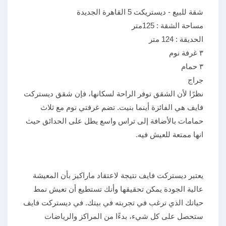
شقة للبيع - ديستريكت 5 القاهرة الجديدة
مساحة الشقة : 125متر
الحديقة : 124 متر
٣ غرفة نوم
٣ حمام
جراج
نظرًا لأن الشقق توفر الراحة لسكانها، فإن شقق ديستركت
فايف هي الفائزة أينما بنيت. تضم غرفتي نوم مع ثلاث
حمامات بالأضافة إلى تراس واسع يطل على الحدائق حيث
انها ممتعة للعيش فيه.
يعتبر ديستركت فايف نتيجة لاعتقاد ماراكيز بأن المعيشة
عالية الجودة يمكن تحقيقها وأنك تستطيع أن تعيش نمط
حياتك الذي ترغب في تجربته في بيتك. في ديستركت فايف
ستحصل على كل شيء، بدءًا من المراكز والرياضات