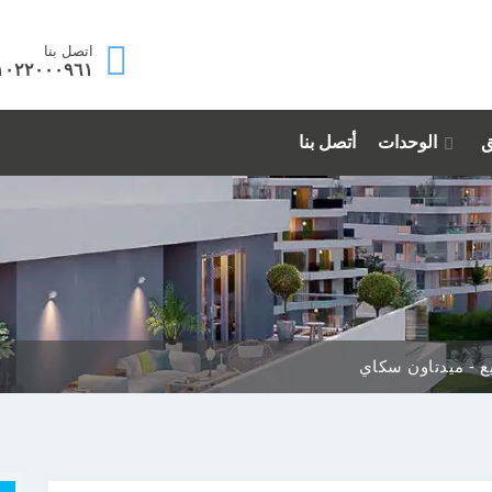
اتصل بنا
١٠٢٢٠٠٠٩٦١
ق
الوحدات
أتصل بنا
ع - ميدتاون سكاي