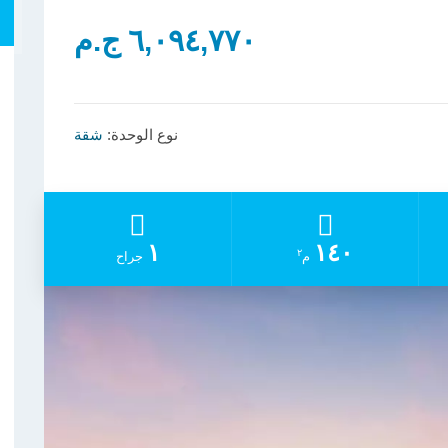
٦,٠٩٤,٧٧٠ ج.م
نوع الوحدة:
شقة
١
١٤٠
٢
م
جراح