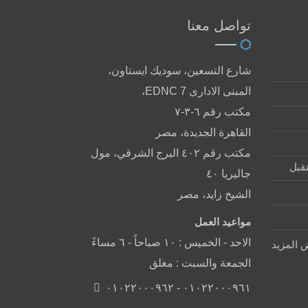
تواصل معنا
شارع التسعين، سوديك ايستاون،
المبنى الادارى EDNC 7،
مكتب رقم ٦-٣-٧
القاهرة الجديدة، مصر
مكتب رقم ٤٠٢ البرج الشرقي، مول
تقبل
جاليريا ٤٠
الشيخ زايد، مصر
مواعيد العمل
الاحد - الخميس : ١٠ صباحاً - ٦ مساءً
المزيد
الجمعة والسبت : مغلق
٠١٠٢٢٠٠٠٩٦١ - ٠١٠٢٢٠٠٠٩٦٢