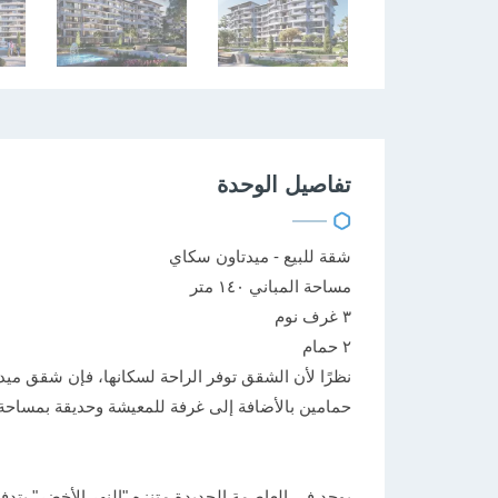
تفاصيل الوحدة
شقة للبيع - ميدتاون سكاي
مساحة المباني ١٤٠ متر
٣ غرف نوم
٢ حمام
نظرًا لأن الشقق توفر الراحة لسكانها، فإن شقق ميد
حمامين بالأضافة إلى غرفة للمعيشة وحديقة بمساحة ٧٠ متر تطل على الحدائق حيث انها ممتعة للعيش في
يوجد في العاصمة الجديدة متنزه "النهر الأخضر" ي