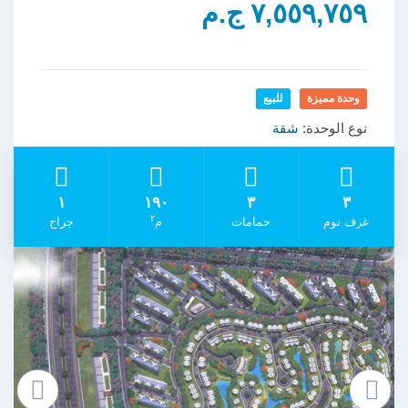
٧,٥٥٩,٧٥٩ ج.م
وحدة مميزة
للبيع
نوع الوحدة:
شقة
١
١٩٠
٣
٣
٢
غرف نوم
حمامات
م
جراح