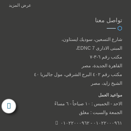
عرض المزيد
تواصل معنا
شارع التسعين، سوديك ايستاون،
المبنى الادارى EDNC 7،
مكتب رقم ٦-٣-٧
القاهرة الجديدة، مصر
مكتب رقم ٤٠٢ البرج الشرقي، مول جاليريا ٤٠
الشيخ زايد، مصر
مواعيد العمل
الاحد - الخميس : ١٠ صباحاً - ٦ مساءً
الجمعة والسبت : مغلق
٠١٠٢٢٠٠٠٩٦١ - ٠١٠٢٢٠٠٠٩٦٢