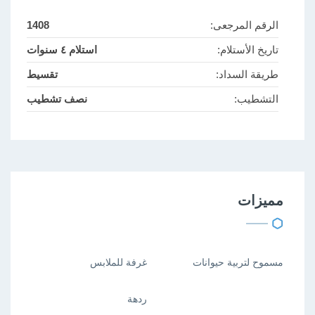
الرقم المرجعى:
1408
تاريخ الأستلام:
استلام ٤ سنوات
طريقة السداد:
تقسيط
التشطيب:
نصف تشطيب
مميزات
مسموح لتربية حيوانات
غرفة للملابس
ردهة