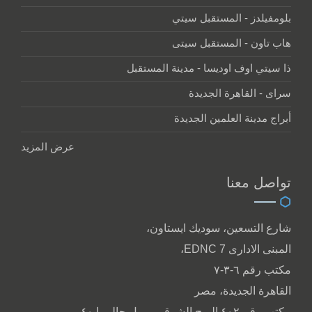
بلومفيلدز - المستقبل سيتي
هاب تاون - المستقبل سيتى
ذا سيتي اوف اوديسا - مدينة المستقبل
سراى - القاهرة الجديدة
أبراج مدينة العلمين الجديدة
عرض المزيد
تواصل معنا
شارع التسعين، سوديك ايستاون،
المبنى الادارى EDNC 7،
مكتب رقم ٦-٣-٧
القاهرة الجديدة، مصر
مكتب رقم ٤٠٢ البرج الشرقي، مول جاليريا ٤٠