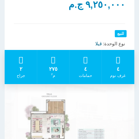
٩,٢٥٠,٠٠٠ ج.م
للبيع
نوع الوحدة:
ڤيلا
٢
٢٧٥
٤
٤
٢
غرف نوم
حمامات
م
جراح