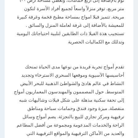
نوم بالإضافة إلى اربع حمامات، وتغطي مساحة أرض ٦٠٠
متر مربع، توفر منزلاً واسعاً لجميع أفراد الأسرة لتكون
مريحة. تتميز فيلا امواج بمساحة مطبخ فخمة وغرفة كبيرة
للمعيشة بالأضافة إلى غرفة لعاملة المنزل والسائق .
تستجيب هذة الفيلا ذات الطابقين لتلبية احتياجاتك اليومية
وتدللك مع الكماليات الحصرية
تقدم أمواج تجربة فريدة من نوعها مدى الحياة تمنحك
أحاسيسها الآسيوية وموقعها السحري الاسترخاء وتجديد
النشاط في عالم هادئ والشواطئ الذهبية للبحر الأبيض
المتوسط. حول المصممون والمهندسون المعماريون أمواج
إلى تحفة سكنية مذهلة على شكل فيلات وشاليهات شبه
منفصلة. ميزة وجود فندق وحمامات سباحة ومناطق
ترفيهية ومركز تجاري للبيع بالتجزئة. يضم أمواج وسائل
الراحة والخدمات المدعومة ومجموعة من أفضل المطاعم
والعديد من الأماكن الترفيهية والمواقع الترفيهية التي