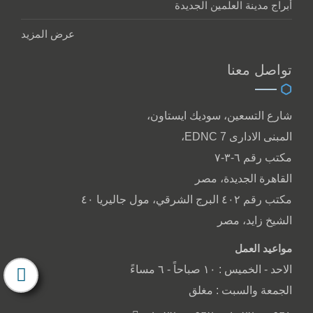
أبراج مدينة العلمين الجديدة
عرض المزيد
تواصل معنا
شارع التسعين، سوديك ايستاون،
المبنى الادارى EDNC 7،
مكتب رقم ٦-٣-٧
القاهرة الجديدة، مصر
مكتب رقم ٤٠٢ البرج الشرقي، مول جاليريا ٤٠
الشيخ زايد، مصر
مواعيد العمل
الاحد - الخميس : ١٠ صباحاً - ٦ مساءً
الجمعة والسبت : مغلق