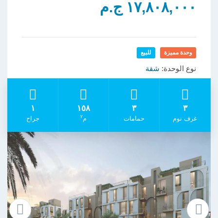
١٧,٨٠٨,٠٠٠ ج.م
وحدة مميزة
للبيع
نوع الوحدة:
شقة
١
١٥٨
٣
٣
٢
غرف نوم
حمامات
م
جراح